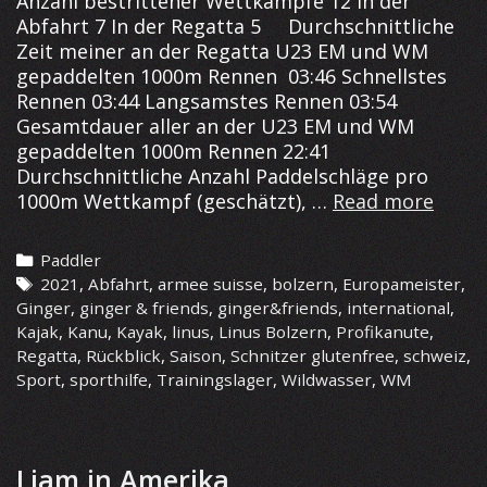
Anzahl bestrittener Wettkämpfe 12 In der
Abfahrt 7 In der Regatta 5 Durchschnittliche
Zeit meiner an der Regatta U23 EM und WM
gepaddelten 1000m Rennen 03:46 Schnellstes
Rennen 03:44 Langsamstes Rennen 03:54
Gesamtdauer aller an der U23 EM und WM
gepaddelten 1000m Rennen 22:41
Durchschnittliche Anzahl Paddelschläge pro
Die
1000m Wettkampf (geschätzt), …
Read more
Saiso
2021
Categories
Paddler
in
Tags
2021
,
Abfahrt
,
armee suisse
,
bolzern
,
Europameister
,
zahle
Ginger
,
ginger & friends
,
ginger&friends
,
international
,
Kajak
,
Kanu
,
Kayak
,
linus
,
Linus Bolzern
,
Profikanute
,
Regatta
,
Rückblick
,
Saison
,
Schnitzer glutenfree
,
schweiz
,
Sport
,
sporthilfe
,
Trainingslager
,
Wildwasser
,
WM
Liam in Amerika