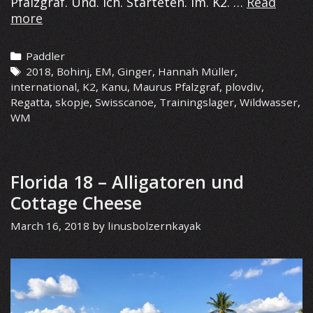
Pfalzgraf. Und. Ich. Starteten. Im. K2. …
Read
Kurzer.
more
Bericht.
Categories
Paddler
Tags
2018
,
Bohinj
,
EM
,
Ginger
,
Hannah Müller
,
international
,
K2
,
Kanu
,
Maurus Pfalzgraf
,
plovdiv
,
Regatta
,
skopje
,
Swisscanoe
,
Trainingslager
,
Wildwasser
,
WM
Florida 18 – Alligatoren und
Cottage Cheese
March 16, 2018
by
linusbolzernkayak