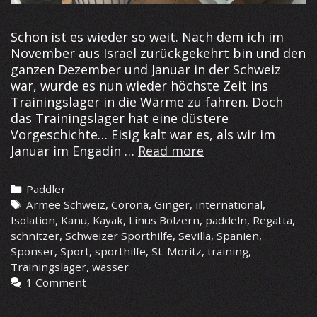
Schon ist es wieder so weit. Nach dem ich im
November aus Israel zurückgekehrt bin und den
ganzen Dezember und Januar in der Schweiz
war, wurde es nun wieder höchste Zeit ins
Trainingslager in die Wärme zu fahren. Doch
das Trainingslager hat eine düstere
Vorgeschichte… Eisig kalt war es, als wir im
Training
Januar im Engadin …
Read more
in
Sevilla
Categories
Paddler
Tags
Armee Schweiz
,
Corona
,
Ginger
,
international
,
Isolation
,
Kanu
,
Kayak
,
Linus Bolzern
,
paddeln
,
Regatta
,
schnitzer
,
Schweizer Sporthilfe
,
Sevilla
,
Spanien
,
Sponser
,
Sport
,
sporthilfe
,
St. Moritz
,
training
,
Trainingslager
,
wasser
1 Comment