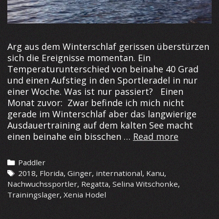
Arg aus dem Winterschlaf gerissen überstürzen
sich die Ereignisse momentan. Ein
Temperaturunterschied von beinahe 40 Grad
und einen Aufstieg in den Sportleradel in nur
einer Woche. Was ist nur passiert? Einen
Monat zuvor: Zwar befinde ich mich nicht
gerade im Winterschlaf aber das langwierige
Ausdauertraining auf dem kalten See macht
Nachwuch
einen beinahe ein bisschen …
Read more
des
Jahres!!!
Categories
Paddler
Tags
2018
,
Florida
,
Ginger
,
international
,
Kanu
,
Nachwuchssportler
,
Regatta
,
Selina Witschonke
,
Trainingslager
,
Xenia Hodel