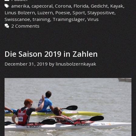
Tags
amerika
,
capecoral
,
Corona
,
Florida
,
Gedicht
,
Kayak
,
Linus Bolzern
,
Luzern
,
Poesie
,
Sport
,
Staypositive
,
Swisscanoe
,
training
,
Trainingslager
,
Virus
2 Comments
Die Saison 2019 in Zahlen
December 31, 2019
by
linusbolzernkayak