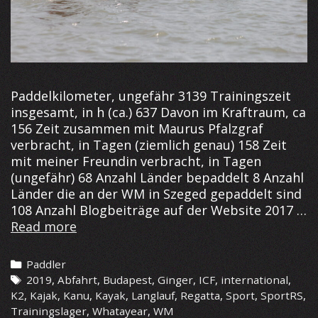
Paddelkilometer, ungefähr 3139 Trainingszeit
insgesamt, in h (ca.) 637 Davon im Kraftraum, ca
156 Zeit zusammen mit Maurus Pfalzgraf
verbracht, in Tagen (ziemlich genau) 158 Zeit
mit meiner Freundin verbracht, in Tagen
(ungefähr) 68 Anzahl Länder bepaddelt 8 Anzahl
Länder die an der WM in Szeged gepaddelt sind
108 Anzahl Blogbeiträge auf der Website 2017 …
Die
Read more
Saison
2019
Categories
Paddler
in
Tags
2019
,
Abfahrt
,
Budapest
,
Ginger
,
ICF
,
international
,
Zahlen
K2
,
Kajak
,
Kanu
,
Kayak
,
Langlauf
,
Regatta
,
Sport
,
SportRS
,
Trainingslager
,
Whatayear
,
WM