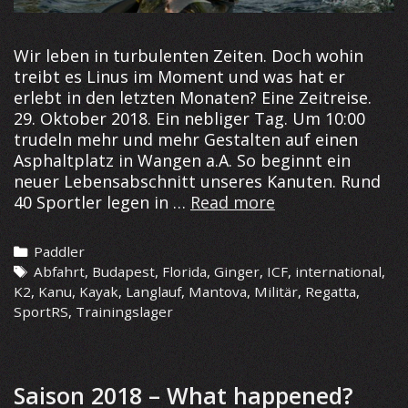
Wir leben in turbulenten Zeiten. Doch wohin
treibt es Linus im Moment und was hat er
erlebt in den letzten Monaten? Eine Zeitreise.
29. Oktober 2018. Ein nebliger Tag. Um 10:00
trudeln mehr und mehr Gestalten auf einen
Asphaltplatz in Wangen a.A. So beginnt ein
neuer Lebensabschnitt unseres Kanuten. Rund
Lange
40 Sportler legen in …
Read more
Zeit
im
Categories
Paddler
Kanu
Tags
Abfahrt
,
Budapest
,
Florida
,
Ginger
,
ICF
,
international
,
K2
,
Kanu
,
Kayak
,
Langlauf
,
Mantova
,
Militär
,
Regatta
,
SportRS
,
Trainingslager
Saison 2018 – What happened?