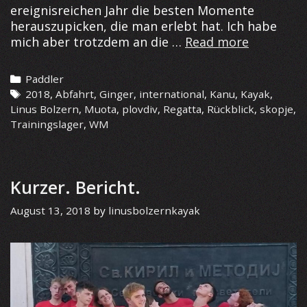
ereignisreichen Jahr die besten Momente
herauszupicken, die man erlebt hat. Ich habe
Saison
mich aber trotzdem an die …
Read more
2018
–
Categories
Paddler
What
Tags
2018
,
Abfahrt
,
Ginger
,
international
,
Kanu
,
Kayak
,
happened
Linus Bolzern
,
Muota
,
plovdiv
,
Regatta
,
Rückblick
,
skopje
,
Trainingslager
,
WM
Kurzer. Bericht.
August 13, 2018
by
linusbolzernkayak