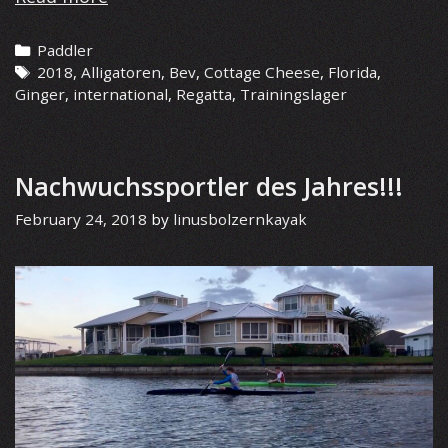
18
–
Categories
Paddler
Alligatoren
Tags
2018
,
Alligatoren
,
Bev
,
Cottage Cheese
,
Florida
,
und
Ginger
,
international
,
Regatta
,
Trainingslager
Cottage
Cheese
Nachwuchssportler des Jahres!!!
February 24, 2018
by
linusbolzernkayak