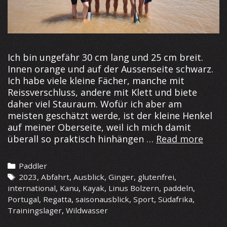
Ich bin ungefähr 30 cm lang und 25 cm breit.
Innen orange und auf der Aussenseite schwarz.
Ich habe viele kleine Fächer, manche mit
Reissverschluss, andere mit Klett und biete
daher viel Stauraum. Wofür ich aber am
meisten geschätzt werde, ist der kleine Henkel
auf meiner Oberseite, weil ich mich damit
Saiso
überall so praktisch hinhängen …
Read more
2023
–
Categories
Paddler
Fly
Tags
2023
,
Abfahrt
,
Ausblick
,
Ginger
,
glutenfrei
,
high
international
,
Kanu
,
Kayak
,
Linus Bolzern
,
paddeln
,
like
Portugal
,
Regatta
,
saisonausblick
,
Sport
,
Südafrika
,
a
Trainingslager
,
Wildwasser
Pfau