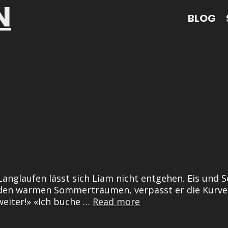
N
BLOG
Langlaufen lässt sich Liam nicht entgehen. Eis und 
den warmen Sommerträumen, verpasst er die Kurve u
Liam
 weiter!» «Ich buche …
Read more
in
Amerika