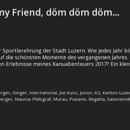
 my Friend, döm döm döm…
 Sportlerehrung der Stadt Luzern. Wie jedes Jahr b
 auf die schönsten Momente des vergangenen Jahres.
 Erlebnisse meines Kanuabenteuers 2017? Ein klein
erger
,
Ginger
,
international
,
Joe Kunz
,
Junior
,
K2
,
Kanton Luze
berger
,
Maurus Pfalzgraf
,
Murau
,
Pusiano
,
Regatta
,
Saisonend