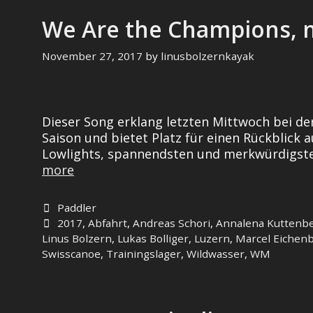
We Are the Champions,
November 27, 2017
by
linusbolzernkayak
Dieser Song erklang letzten Mittwoch bei der
Saison und bietet Platz für einen Rückblick
Lowlights, spannendsten und merkwürdigsten
We
more
Are
the
Categories
Paddler
Champions,
Tags
2017
,
Abfahrt
,
Andreas Schori
,
Annalena Kuttenb
my
Linus Bolzern
,
Lukas Bolliger
,
Luzern
,
Marcel Eichen
Friend,
Swisscanoe
,
Trainingslager
,
Wildwasser
,
WM
döm
döm
döm…