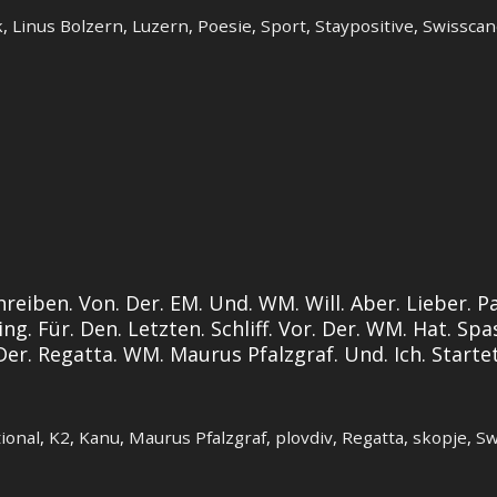
k
,
Linus Bolzern
,
Luzern
,
Poesie
,
Sport
,
Staypositive
,
Swissca
hreiben. Von. Der. EM. Und. WM. Will. Aber. Lieber. P
ing. Für. Den. Letzten. Schliff. Vor. Der. WM. Hat. S
Der. Regatta. WM. Maurus Pfalzgraf. Und. Ich. Starte
ional
,
K2
,
Kanu
,
Maurus Pfalzgraf
,
plovdiv
,
Regatta
,
skopje
,
Sw