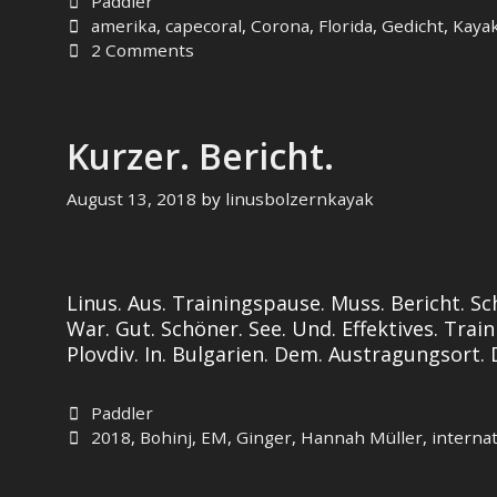
Categories
Paddler
Tags
amerika
,
capecoral
,
Corona
,
Florida
,
Gedicht
,
Kaya
2 Comments
Kurzer. Bericht.
August 13, 2018
by
linusbolzernkayak
Linus. Aus. Trainingspause. Muss. Bericht. Sc
War. Gut. Schöner. See. Und. Effektives. Train
Plovdiv. In. Bulgarien. Dem. Austragungsort. 
Categories
Paddler
Tags
2018
,
Bohinj
,
EM
,
Ginger
,
Hannah Müller
,
internat