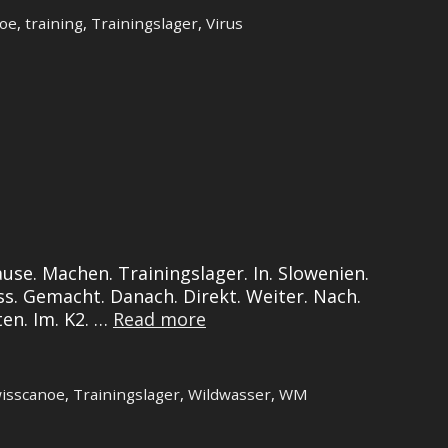
noe
,
training
,
Trainingslager
,
Virus
ause. Machen. Trainingslager. In. Slowenien.
pass. Gemacht. Danach. Direkt. Weiter. Nach.
Kurzer.
ten. Im. K2. …
Read more
Bericht.
isscanoe
,
Trainingslager
,
Wildwasser
,
WM