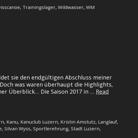
isscanoe
,
Trainingslager
,
Wildwasser
,
WM
ildet sie den endgültigen Abschluss meiner
 Doch was waren überhaupt die Highlights,
er Überblick… Die Saison 2017 in …
Read
rn
,
Kanu
,
Kanuclub Luzern
,
Kristin Amstutz
,
Langlauf
,
e
,
Silvan Wyss
,
Sportlerehrung
,
Stadt Luzern
,