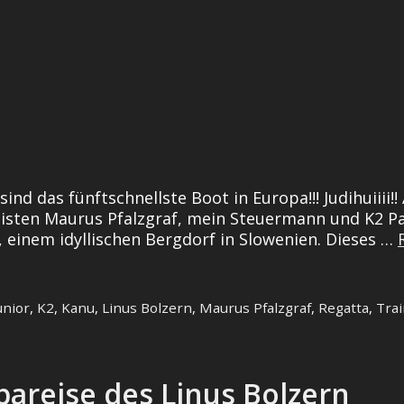
ind das fünftschnellste Boot in Europa!!! Judihuiii
eisten Maurus Pfalzgraf, mein Steuermann und K2 Par
, einem idyllischen Bergdorf in Slowenien. Dieses …
unior
,
K2
,
Kanu
,
Linus Bolzern
,
Maurus Pfalzgraf
,
Regatta
,
Trai
areise des Linus Bolzern