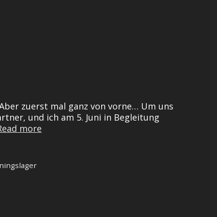
i!! Aber zuerst mal ganz von vorne… Um uns
tner, und ich am 5. Juni in Begleitung
Auf
Read more
den
5.
Platz
ningslager
geflitzt