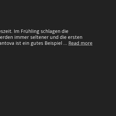
szeit. Im Frühling schlagen die
erden immer seltener und die ersten
Die
ntova ist ein gutes Beispiel …
Read more
Frühjahre
des
Linus
Bolzern