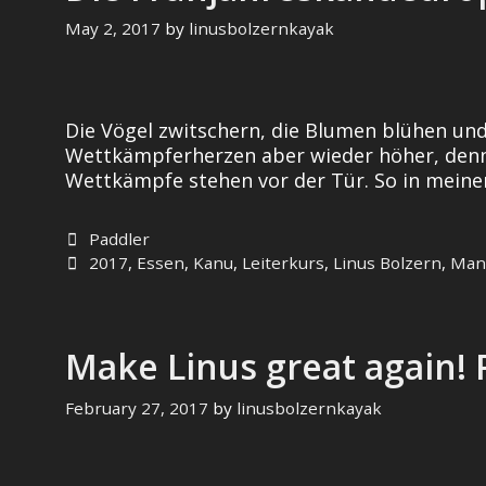
May 2, 2017
by
linusbolzernkayak
Die Vögel zwitschern, die Blumen blühen und 
Wettkämpferherzen aber wieder höher, denn 
Wettkämpfe stehen vor der Tür. So in meinem 
Categories
Paddler
Tags
2017
,
Essen
,
Kanu
,
Leiterkurs
,
Linus Bolzern
,
Man
Make Linus great again! R
February 27, 2017
by
linusbolzernkayak