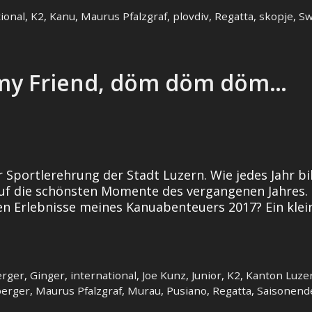
ional
,
K2
,
Kanu
,
Maurus Pfalzgraf
,
plovdiv
,
Regatta
,
skopje
,
Sw
 my Friend, döm döm döm…
 Sportlerehrung der Stadt Luzern. Wie jedes Jahr b
 auf die schönsten Momente des vergangenen Jahres.
 Erlebnisse meines Kanuabenteuers 2017? Ein klein
erger
,
Ginger
,
international
,
Joe Kunz
,
Junior
,
K2
,
Kanton Luze
berger
,
Maurus Pfalzgraf
,
Murau
,
Pusiano
,
Regatta
,
Saisonend