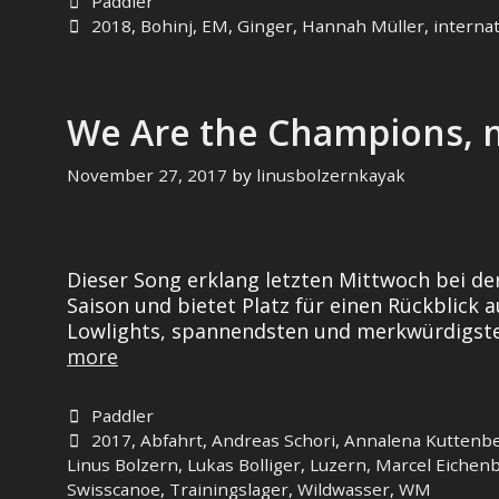
Categories
Paddler
Tags
2018
,
Bohinj
,
EM
,
Ginger
,
Hannah Müller
,
internat
We Are the Champions,
November 27, 2017
by
linusbolzernkayak
Dieser Song erklang letzten Mittwoch bei der
Saison und bietet Platz für einen Rückblick
Lowlights, spannendsten und merkwürdigsten
We
more
Are
the
Categories
Paddler
Champions,
Tags
2017
,
Abfahrt
,
Andreas Schori
,
Annalena Kuttenb
my
Linus Bolzern
,
Lukas Bolliger
,
Luzern
,
Marcel Eichen
Friend,
Swisscanoe
,
Trainingslager
,
Wildwasser
,
WM