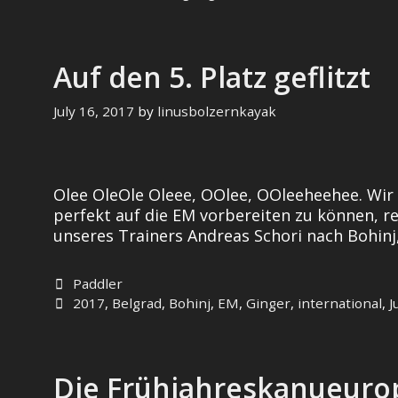
döm
döm
döm…
Auf den 5. Platz geflitzt
July 16, 2017
by
linusbolzernkayak
Olee OleOle Oleee, OOlee, OOleeheehee. Wir s
perfekt auf die EM vorbereiten zu können, r
unseres Trainers Andreas Schori nach Bohinj
Categories
Paddler
Tags
2017
,
Belgrad
,
Bohinj
,
EM
,
Ginger
,
international
,
J
Die Frühjahreskanueurop