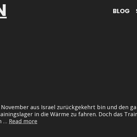
N
BLOG
im November aus Israel zurückgekehrt bin und den g
rainingslager in die Wärme zu fahren. Doch das Trai
Training
in …
Read more
in
Sevilla