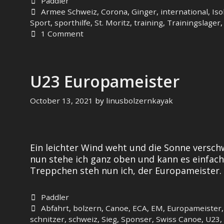
Categories
Paddler
Tags
Armee Schweiz
,
Corona
,
Ginger
,
international
,
Iso
Sport
,
sporthilfe
,
St. Moritz
,
training
,
Trainingslager
1 Comment
U23 Europameister
October 13, 2021
by
linusbolzernkayak
Ein leichter Wind weht und die Sonne verschw
nun stehe ich ganz oben und kann es einfach
Treppchen steh nun ich, der Europameister
Categories
Paddler
Tags
Abfahrt
,
bolzern
,
Canoe
,
ECA
,
EM
,
Europameister
schnitzer
,
schweiz
,
Sieg
,
Sponser
,
Swiss Canoe
,
U23
,