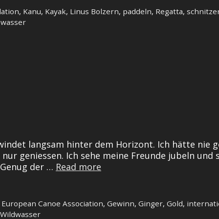
lation
,
Kanu
,
Kayak
,
Linus Bolzern
,
paddeln
,
Regatta
,
schnitze
,
wasser
indet langsam hinter dem Horizont. Ich hätte nie ge
 nur geniessen. Ich sehe meine Freunde jubeln und s
U23
. Genug der …
Read more
Europameister
,
European Canoe Association
,
Gewinn
,
Ginger
,
Gold
,
internati
Wildwasser