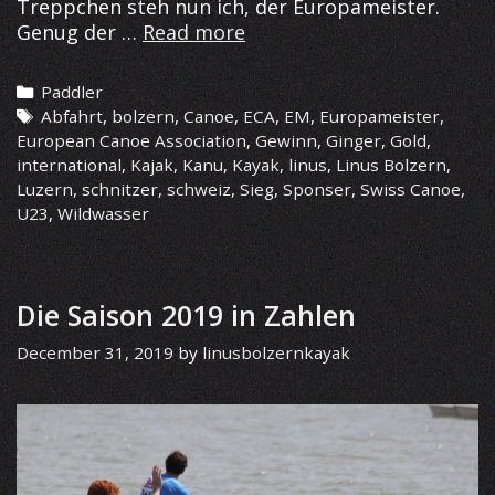
Treppchen steh nun ich, der Europameister.
U23
Genug der …
Read more
Europameister
Categories
Paddler
Tags
Abfahrt
,
bolzern
,
Canoe
,
ECA
,
EM
,
Europameister
,
European Canoe Association
,
Gewinn
,
Ginger
,
Gold
,
international
,
Kajak
,
Kanu
,
Kayak
,
linus
,
Linus Bolzern
,
Luzern
,
schnitzer
,
schweiz
,
Sieg
,
Sponser
,
Swiss Canoe
,
U23
,
Wildwasser
Die Saison 2019 in Zahlen
December 31, 2019
by
linusbolzernkayak