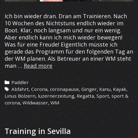
Ich bin wieder dran. Dran am Trainieren. Nach
10 Wochen des Nichtstuns endlich wieder im
Boot. Klar, noch langsam und nur ein wenig.
Aber endlich kann ich mich wieder bewegen!
Was für eine Freude! Eigentlich müsste ich
gerade das Programm für den folgenden Tag an
der WM planen. Als Betreuer an einer WM steht
Endlich
man …
Read more
wieder
Muskelkater
Categories
Paddler
Tags
Abfahrt
,
Corona
,
coronapause
,
Ginger
,
Kanu
,
Kayak
,
Linus Bolzern
,
luzernerzeitung
,
Regatta
,
Sport
,
sport &
corona
,
Wildwasser
,
WM
Training in Sevilla