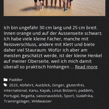
Ich bin ungefähr 30 cm lang und 25 cm breit.
Innen orange und auf der Aussenseite schwarz.
Ich habe viele kleine Fächer, manche mit
Reissverschluss, andere mit Klett und biete
daher viel Stauraum. Wofür ich aber am
meisten geschätzt werde, ist der kleine Henkel
auf meiner Oberseite, weil ich mich damit
Saiso
überall so praktisch hinhängen …
Read more
2023
–
Categories
Paddler
Fly
Tags
2023
,
Abfahrt
,
Ausblick
,
Ginger
,
glutenfrei
,
high
international
,
Kanu
,
Kayak
,
Linus Bolzern
,
paddeln
,
like
Portugal
,
Regatta
,
saisonausblick
,
Sport
,
Südafrika
,
a
Trainingslager
,
Wildwasser
Pfau