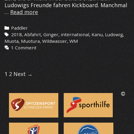
Ludowigs Freunde fahren Kickboard. Manchmal
Der
…
Read more
aufregende
Tag
Categories
Paddler
Tags
2018
,
Abfahrt
,
Ginger
,
international
,
Kanu
,
Ludowig
,
Muota
,
Muotura
,
Wildwasser
,
WM
1 Comment
Post
1
2
Next →
navigation
©