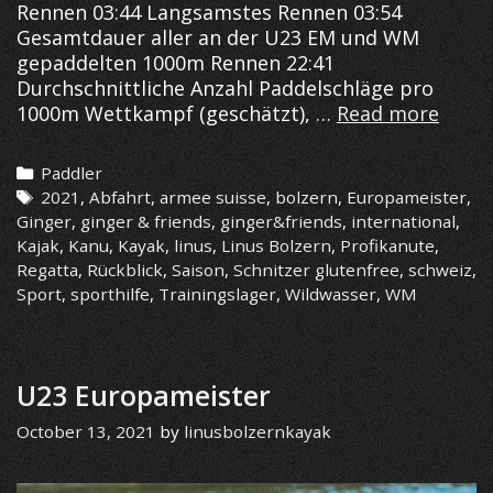
Rennen 03:44 Langsamstes Rennen 03:54
Gesamtdauer aller an der U23 EM und WM
gepaddelten 1000m Rennen 22:41
Durchschnittliche Anzahl Paddelschläge pro
Die
1000m Wettkampf (geschätzt), …
Read more
Saiso
2021
Categories
Paddler
in
Tags
2021
,
Abfahrt
,
armee suisse
,
bolzern
,
Europameister
,
zahle
Ginger
,
ginger & friends
,
ginger&friends
,
international
,
Kajak
,
Kanu
,
Kayak
,
linus
,
Linus Bolzern
,
Profikanute
,
Regatta
,
Rückblick
,
Saison
,
Schnitzer glutenfree
,
schweiz
,
Sport
,
sporthilfe
,
Trainingslager
,
Wildwasser
,
WM
U23 Europameister
October 13, 2021
by
linusbolzernkayak