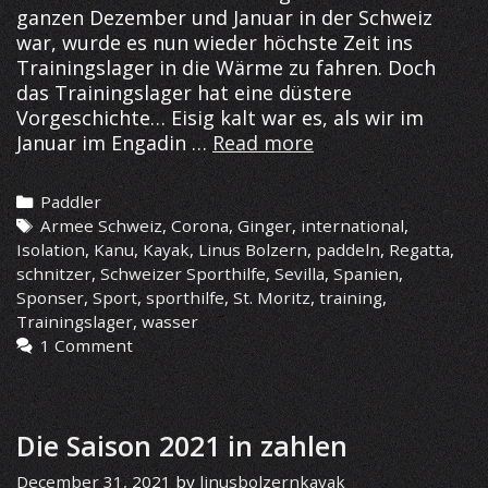
ganzen Dezember und Januar in der Schweiz
war, wurde es nun wieder höchste Zeit ins
Trainingslager in die Wärme zu fahren. Doch
das Trainingslager hat eine düstere
Vorgeschichte… Eisig kalt war es, als wir im
Training
Januar im Engadin …
Read more
in
Sevilla
Categories
Paddler
Tags
Armee Schweiz
,
Corona
,
Ginger
,
international
,
Isolation
,
Kanu
,
Kayak
,
Linus Bolzern
,
paddeln
,
Regatta
,
schnitzer
,
Schweizer Sporthilfe
,
Sevilla
,
Spanien
,
Sponser
,
Sport
,
sporthilfe
,
St. Moritz
,
training
,
Trainingslager
,
wasser
1 Comment
Die Saison 2021 in zahlen
December 31, 2021
by
linusbolzernkayak