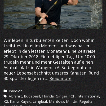
Wir leben in turbulenten Zeiten. Doch wohin
treibt es Linus im Moment und was hat er
erlebt in den letzten Monaten? Eine Zeitreise.
29. Oktober 2018. Ein nebliger Tag. Um 10:00
trudeln mehr und mehr Gestalten auf einen
Asphaltplatz in Wangen a.A. So beginnt ein
neuer Lebensabschnitt unseres Kanuten. Rund
Lange
40 Sportler legen in …
Read more
Zeit
im
Categories
Paddler
Kanu
Tags
Abfahrt
,
Budapest
,
Florida
,
Ginger
,
ICF
,
international
,
K2
,
Kanu
,
Kayak
,
Langlauf
,
Mantova
,
Militär
,
Regatta
,