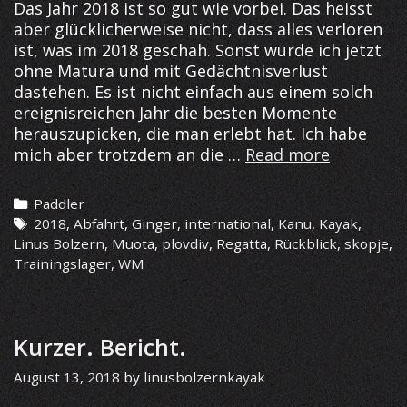
Das Jahr 2018 ist so gut wie vorbei. Das heisst
aber glücklicherweise nicht, dass alles verloren
ist, was im 2018 geschah. Sonst würde ich jetzt
ohne Matura und mit Gedächtnisverlust
dastehen. Es ist nicht einfach aus einem solch
ereignisreichen Jahr die besten Momente
herauszupicken, die man erlebt hat. Ich habe
Saison
mich aber trotzdem an die …
Read more
2018
–
Categories
Paddler
What
Tags
2018
,
Abfahrt
,
Ginger
,
international
,
Kanu
,
Kayak
,
happened
Linus Bolzern
,
Muota
,
plovdiv
,
Regatta
,
Rückblick
,
skopje
,
Trainingslager
,
WM
Kurzer. Bericht.
August 13, 2018
by
linusbolzernkayak