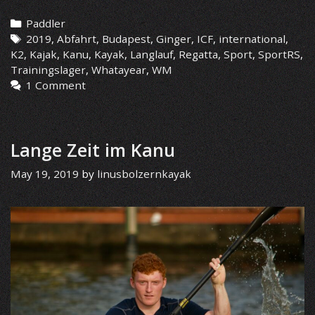
Saison
2019
Categories
Paddler
in
Tags
2019
,
Abfahrt
,
Budapest
,
Ginger
,
ICF
,
international
,
Zahlen
K2
,
Kajak
,
Kanu
,
Kayak
,
Langlauf
,
Regatta
,
Sport
,
SportRS
,
Trainingslager
,
Whatayear
,
WM
1 Comment
Lange Zeit im Kanu
May 19, 2019
by
linusbolzernkayak