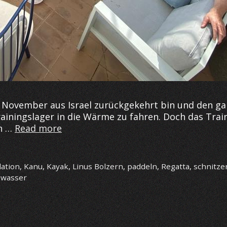
im November aus Israel zurückgekehrt bin und den g
rainingslager in die Wärme zu fahren. Doch das Trai
Training
in …
Read more
in
Sevilla
lation
,
Kanu
,
Kayak
,
Linus Bolzern
,
paddeln
,
Regatta
,
schnitze
,
wasser