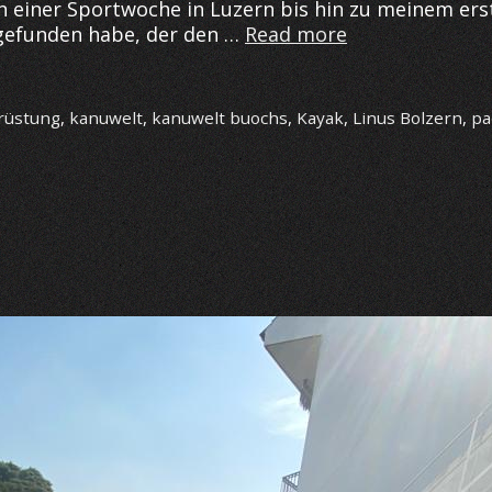
n einer Sportwoche in Luzern bis hin zu meinem er
Kanuwelt
 gefunden habe, der den …
Read more
Buochs
als
neuer
rüstung
,
kanuwelt
,
kanuwelt buochs
,
Kayak
,
Linus Bolzern
,
pa
Ausrüstungspa