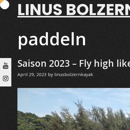
LINUS BOLZER
Skip
to
content
paddeln
Saison 2023 – Fly high lik
April 29, 2023
by
linusbolzernkayak