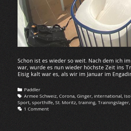
Schon ist es wieder so weit. Nach dem ich 
war, wurde es nun wieder höchste Zeit ins T
Eisig kalt war es, als wir im Januar im Engad
Categories
Paddler
Tags
Armee Schweiz
,
Corona
,
Ginger
,
international
,
Iso
Sport
,
sporthilfe
,
St. Moritz
,
training
,
Trainingslager
1 Comment