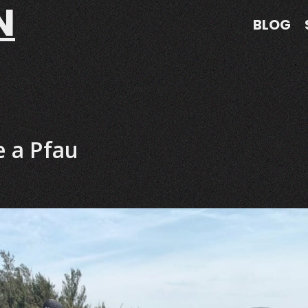
N
BLOG
e a Pfau