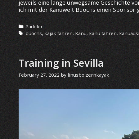
jeweils eine lange unwegsame Geschichte vo
ich mit der Kanuwelt Buochs einen Sponsor
Categories
Paddler
Tags
buochs
,
kajak fahren
,
Kanu
,
kanu fahren
,
kanuaus
Training in Sevilla
February 27, 2022
by
linusbolzernkayak