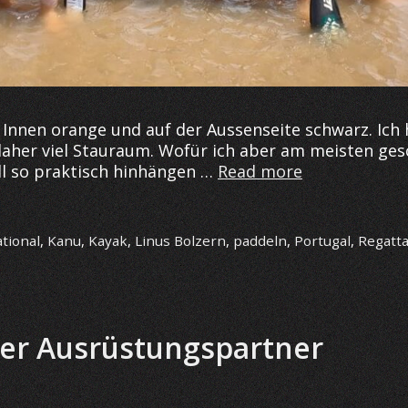
 Innen orange und auf der Aussenseite schwarz. Ich 
daher viel Stauraum. Wofür ich aber am meisten gesc
Saison
ll so praktisch hinhängen …
Read more
2023
–
Fly
ational
,
Kanu
,
Kayak
,
Linus Bolzern
,
paddeln
,
Portugal
,
Regatt
high
like
a
Pfau
uer Ausrüstungspartner