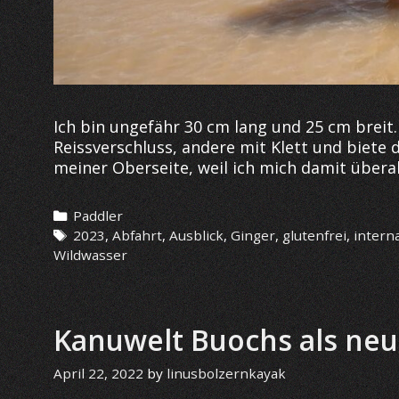
Ich bin ungefähr 30 cm lang und 25 cm breit.
Reissverschluss, andere mit Klett und biete 
meiner Oberseite, weil ich mich damit übera
Categories
Paddler
Tags
2023
,
Abfahrt
,
Ausblick
,
Ginger
,
glutenfrei
,
intern
Wildwasser
Kanuwelt Buochs als ne
April 22, 2022
by
linusbolzernkayak