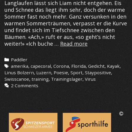
Langlaufen lässt sich Liam nicht entgehen. Eis
und Schnee das liegt ihm sehr, doch der warme
Sommer fast noch mehr. Ganz versunken in den
warmen Sommerträumen, verpasst er die Kurve
und findet sich im Tiefschnee zwischen den
Bäumen. «Ach,» ruft er aus, «so geht’s nicht
Liam
weiter!» «Ich buche …
Read more
in
Amerika
Categories
Paddler
Tags
amerika
,
capecoral
,
Corona
,
Florida
,
Gedicht
,
Kayak
,
Linus Bolzern
,
Luzern
,
Poesie
,
Sport
,
Staypositive
,
Swisscanoe
,
training
,
Trainingslager
,
Virus
2 Comments
©