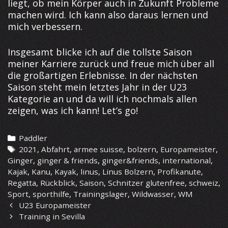
liegt, ob mein Körper auch in Zukunft Probleme
machen wird. Ich kann also daraus lernen und
mich verbessern.
Insgesamt blicke ich auf die tollste Saison
meiner Karriere zurück und freue mich über all
die großartigen Erlebnisse. In der nächsten
Saison steht mein letztes Jahr in der U23
Kategorie an und da will ich nochmals allen
zeigen, was ich kann! Let’s go!
Categories
Paddler
Tags
2021
,
Abfahrt
,
armee suisse
,
bolzern
,
Europameister
,
Ginger
,
ginger & friends
,
ginger&friends
,
international
,
Kajak
,
Kanu
,
Kayak
,
linus
,
Linus Bolzern
,
Profikanute
,
Regatta
,
Rückblick
,
Saison
,
Schnitzer glutenfree
,
schweiz
,
Sport
,
sporthilfe
,
Trainingslager
,
Wildwasser
,
WM
Post
U23 Europameister
navigation
Training in Sevilla