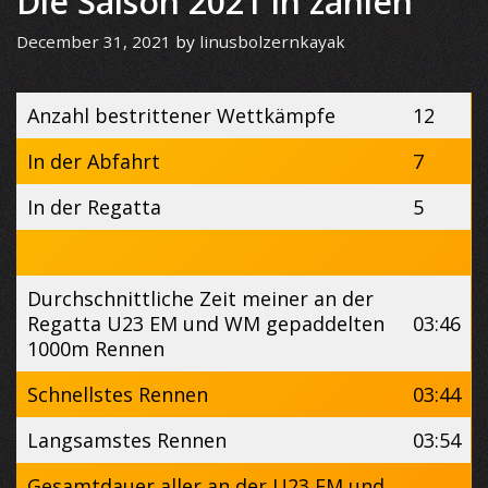
Die Saison 2021 in zahlen
December 31, 2021
by
linusbolzernkayak
Anzahl bestrittener Wettkämpfe
12
In der Abfahrt
7
In der Regatta
5
Durchschnittliche Zeit meiner an der
Regatta U23 EM und WM gepaddelten
03:46
1000m Rennen
Schnellstes Rennen
03:44
Langsamstes Rennen
03:54
Gesamtdauer aller an der U23 EM und