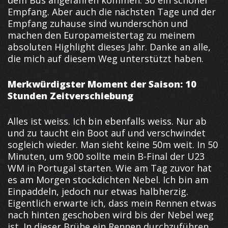
dem Bus angefahren kommen. So ein schöner
Empfang. Aber auch die nächsten Tage und der
Empfang zuhause sind wunderschön und
machen den Europameistertag zu meinem
absoluten Highlight dieses Jahr. Danke an alle,
die mich auf diesem Weg unterstützt haben.
Merkwürdigster Moment der Saison: 10
Stunden Zeitverschiebung
Alles ist weiss. Ich bin ebenfalls weiss. Nur ab
und zu taucht ein Boot auf und verschwindet
sogleich wieder. Man sieht keine 50m weit. In 50
Minuten, um 9:00 sollte mein B-Final der U23
WM in Portugal starten. Wie am Tag zuvor hat
es am Morgen stockdichten Nebel. Ich bin am
Einpaddeln, jedoch nur etwas halbherzig.
Eigentlich erwarte ich, dass mein Rennen etwas
nach hinten geschoben wird bis der Nebel weg
ist. In dieser Brühe ein Rennen durchzuführen,