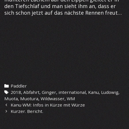
den Tiefschlaf und man sieht ihm an, dass er
sich schon jetzt auf das nächste Rennen freut…
Categories
Paddler
Tags
2018
,
Abfahrt
,
Ginger
,
international
,
Kanu
,
Ludowig
,
Muota
,
Muotura
,
Wildwasser
,
WM
Post
Kanu WM: Infos in Kürze mit Würze
navigation
Kurzer. Bericht.