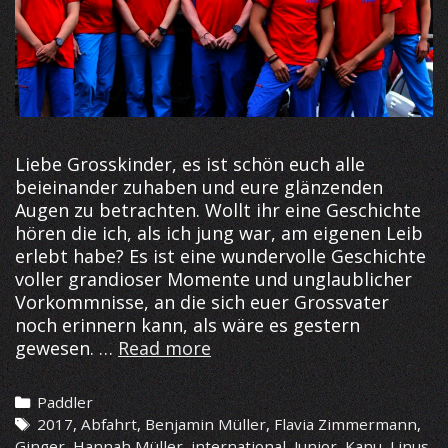
Liebe Grosskinder, es ist schön euch alle
beieinander zuhaben und eure glänzenden
Augen zu betrachten. Wollt ihr eine Geschichte
hören die ich, als ich jung war, am eigenen Leib
erlebt habe? Es ist eine wundervolle Geschichte
voller grandioser Momente und unglaublicher
Vorkommnisse, an die sich euer Grossvater
noch erinnern kann, als wäre es gestern
An
gewesen. …
Read more
Tagen
wie
Categories
Paddler
diesen…
Tags
2017
,
Abfahrt
,
Benjamin Müller
,
Flavia Zimmermann
,
Ginger
,
Hannah Müller
,
international
,
Junior
,
Kanu
,
Linus