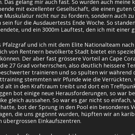
hen. Das gelang mir auch fast. So wurden auch meine
bende mit exzellenter Gesellschaft, die einen gut
e Muskulatur nicht nur zu fordern, sondern auch zu
 sein für die Ausdauertests Ende Woche. So stande
endete, und ein 3000m Lauftest, den ich mit einer g
Pfalzgraf und ich mit dem Elite Nationalteam nach 
ich von Rentnern bevölkerte Stadt bietet ein spezie
önnen. Der aber fast grössere Vorteil an Cape Coral
ie 27 Grad vorherrschen, also deutlich heissere Te
nbeschwerter trainieren und so spulten wir während
fttraining stemmten wir Pfunde wie die Verrückten,
d alt in den Kraftraum treibt und dort ein Treffpunk
Joggen bot einige neue Herausforderungen, so war be
ike gleich aussahen. So war es gar nicht so einfach,
hatte, bot der Sprung in den Pool ein besonderes V
gen, die uns gegönnt wurden, hüpften wir an karib
n übergrossen Einkaufszentren.