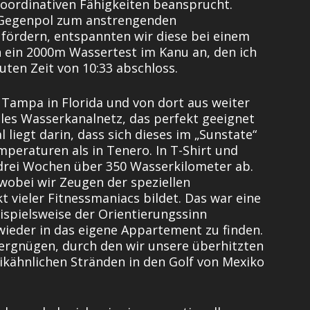
 koordinativen Fähigkeiten beansprucht.
en Gegenpol zum anstrengenden
 fördern, entspannten wir diese bei einem
n ein 2000m Wassertest im Kanu an, den ich
uten Zeit von 10:33 abschloss.
Tampa in Florida und von dort aus weiter
lles Wasserkanalnetz, das perfekt geeignet
 liegt darin, dass sich dieses im „Sunstate“
mperaturen als in Tenero. In T-Shirt und
 drei Wochen über 350 Wasserkilometer ab.
 wobei wir Zeugen der speziellen
t vieler Fitnessmaniacs bildet. Das war eine
ispielsweise der Orientierungssinn
 wieder in das eigene Appartement zu finden.
ergnügen, durch den wir unsere überhitzten
ikähnlichen Stränden in den Golf von Mexiko