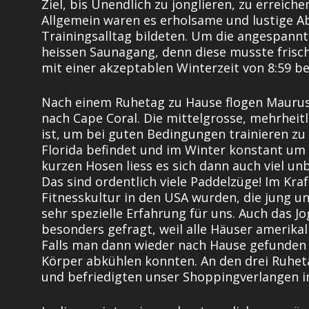
Ziel, bis Unendlich zu jonglieren, zu erreic
Allgemein waren es erholsame und lustige A
Trainingsalltag bildeten. Um die angespannt
heissen Saunagang, denn diese musste frisch
mit einer akzeptablen Winterzeit von 8:59 be
Nach einem Ruhetag zu Hause flogen Maurus 
nach Cape Coral. Die mittelgrosse, mehrheitl
ist, um bei guten Bedingungen trainieren zu k
Florida befindet und im Winter konstant um d
kurzen Hosen liess es sich dann auch viel u
Das sind ordentlich viele Paddelzüge! Im Kra
Fitnesskultur in den USA wurden, die jung un
sehr spezielle Erfahrung für uns. Auch das 
besonders gefragt, weil alle Häuser amerikal
Falls man dann wieder nach Hause gefunden 
Körper abkühlen konnten. An den drei Ruheta
und befriedigten unser Shoppingverlangen i