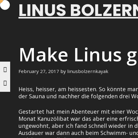
LINUS BOLZER
Skip
to
content
Make Linus gr
February 27, 2017
by
linusbolzernkayak
Heiss, heisser, am heissesten. So könnte man
der Sauna und nachher die folgenden drei Wo
Gestartet hat mein Abenteuer mit einer Woc
Monat Kanuzölibat war das aber eine erfris
ungewohnt, aber ich fand schnell wieder in 
Ausdauer war dann auch beim Schwimm- und L