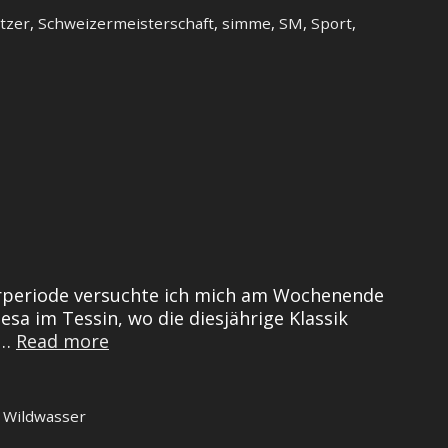
tzer
,
Schweizermeisterschaft
,
simme
,
SM
,
Sport
,
serperiode versuchte ich mich am Wochenende
a im Tessin, wo die diesjährige Klassik
Ginger
 …
Read more
is
going
wild
,
Wildwasser