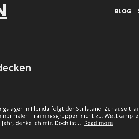
N
BLOG
decken
slager in Florida folgt der Stillstand. Zuhause train
 den normalen Trainingsgruppen nicht zu. Wettkämpfe
Wilde
s Jahr, denke ich mir. Doch ist …
Read more
Wasser
wiederen