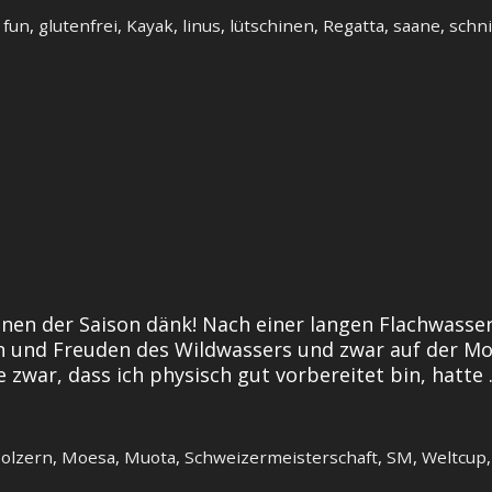
,
fun
,
glutenfrei
,
Kayak
,
linus
,
lütschinen
,
Regatta
,
saane
,
schni
rennen der Saison dänk! Nach einer langen Flachwas
 und Freuden des Wildwassers und zwar auf der Moes
 zwar, dass ich physisch gut vorbereitet bin, hatte
Bolzern
,
Moesa
,
Muota
,
Schweizermeisterschaft
,
SM
,
Weltcup