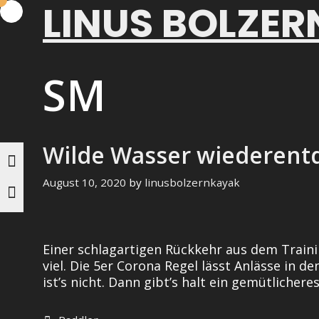
LINUS BOLZER
Skip
to
content
SM
Wilde Wasser wiederent
August 10, 2020
by
linusbolzernkayak
Einer schlagartigen Rückkehr aus dem Training
viel. Die 5er Corona Regel lässt Anlässe in
ist’s nicht. Dann gibt’s halt ein gemütlichere