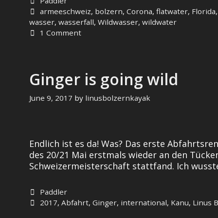
Categories
Paddler
Tags
armeeschweiz
,
bolzern
,
Corona
,
flatwater
,
Florida
wasser
,
wasserfall
,
Wildwasser
,
wildwater
1 Comment
Ginger is going wild
June 9, 2017
by
linusbolzernkayak
Endlich ist es da! Was? Das erste Abfahrts
des 20/21 Mai erstmals wieder an den Tücken
Schweizermeisterschaft stattfand. Ich wusste
Categories
Paddler
Tags
2017
,
Abfahrt
,
Ginger
,
international
,
Kanu
,
Linus 