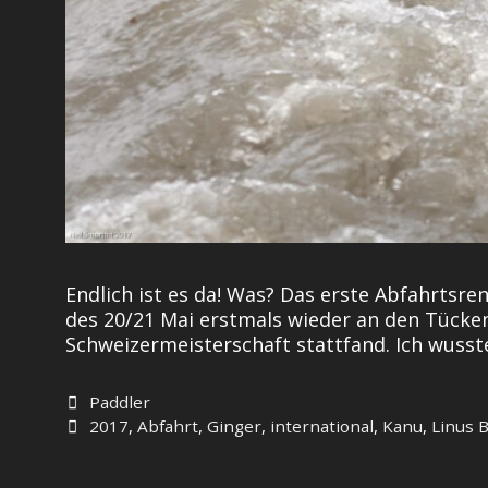
Endlich ist es da! Was? Das erste Abfahrts
des 20/21 Mai erstmals wieder an den Tücken
Schweizermeisterschaft stattfand. Ich wusste
Categories
Paddler
Tags
2017
,
Abfahrt
,
Ginger
,
international
,
Kanu
,
Linus 