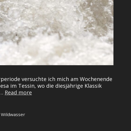
serperiode versuchte ich mich am Wochenende
a im Tessin, wo die diesjährige Klassik
Ginger
 …
Read more
is
going
wild
,
Wildwasser