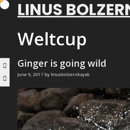
LINUS BOLZER
Skip
to
content
Weltcup
Ginger is going wild
June 9, 2017
by
linusbolzernkayak