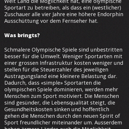
Welt Land die Möglichkeit hat, eine olympische
Sportart zu betreiben, als dass ein (westlicher)
Zuschauer alle vier Jahre eine höhere Endorphin
Ausschüttung vor dem Fernseher hat.
Was bringts?
Schmalere Olympische Spiele sind unbestritten
besser für die Umwelt. Weniger Sportarten mit
einer grossen Infrastruktur kosten weniger und
stellen für die Steuerzahler des jeweiligen
Austragungsland eine kleinere Belastung dar.
Dadurch, dass «simple» Sportarten die
olympischen Spiele dominieren, werden mehr
Menschen zum Sport motiviert. Die Menschen
sind gesünder, die Lebensqualität steigt, die
Gesundheitskosten sinken und hoffentlich
gehen die Menschen durch den neuen Spirit of
Sport freundlicher miteinander um. Ausserdem