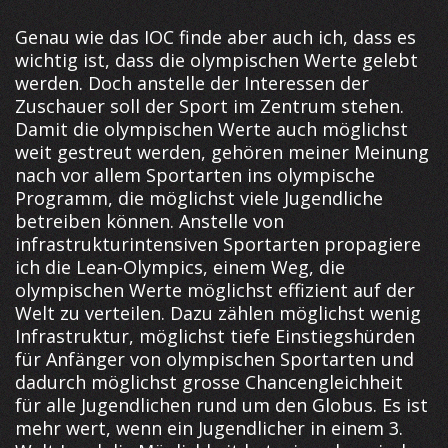
Genau wie das IOC finde aber auch ich, dass es
wichtig ist, dass die olympischen Werte gelebt
werden. Doch anstelle der Interessen der
Zuschauer soll der Sport im Zentrum stehen.
Damit die olympischen Werte auch möglichst
weit gestreut werden, gehören meiner Meinung
nach vor allem Sportarten ins olympische
Programm, die möglichst viele Jugendliche
betreiben können. Anstelle von
infrastrukturintensiven Sportarten propagiere
ich die Lean-Olympics, einem Weg, die
olympischen Werte möglichst effizient auf der
Welt zu verteilen. Dazu zählen möglichst wenig
Infrastruktur, möglichst tiefe Einstiegshürden
für Anfänger von olympischen Sportarten und
dadurch möglichst grosse Chancengleichheit
für alle Jugendlichen rund um den Globus. Es ist
mehr wert, wenn ein Jugendlicher in einem 3.