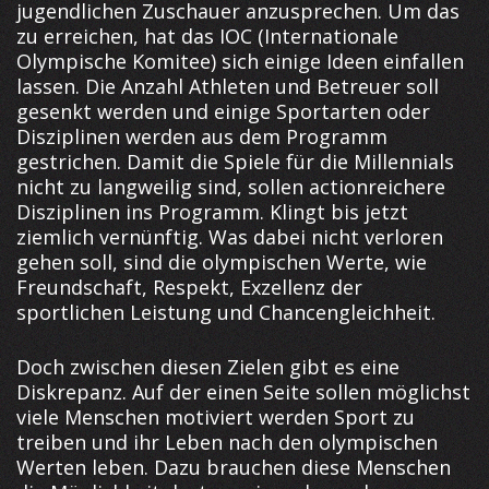
jugendlichen Zuschauer anzusprechen. Um das
zu erreichen, hat das IOC (Internationale
Olympische Komitee) sich einige Ideen einfallen
lassen. Die Anzahl Athleten und Betreuer soll
gesenkt werden und einige Sportarten oder
Disziplinen werden aus dem Programm
gestrichen. Damit die Spiele für die Millennials
nicht zu langweilig sind, sollen actionreichere
Disziplinen ins Programm. Klingt bis jetzt
ziemlich vernünftig. Was dabei nicht verloren
gehen soll, sind die olympischen Werte, wie
Freundschaft, Respekt, Exzellenz der
sportlichen Leistung und Chancengleichheit.
Doch zwischen diesen Zielen gibt es eine
Diskrepanz. Auf der einen Seite sollen möglichst
viele Menschen motiviert werden Sport zu
treiben und ihr Leben nach den olympischen
Werten leben. Dazu brauchen diese Menschen