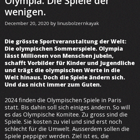
Olympia. Die Spiele der
wenigen.
December 20, 2020
by
linusbolzernkayak
Die grösste Sportveranstaltung der Welt:
Die olympischen Sommerspiele. Olympia
lässt Millionen von Menschen jubeln,
schafft Vorbilder für Kinder und Jugendliche
und trägt die olympischen Werte in die
Welt hinaus. Doch die Spiele ändern sich.
Und das nicht immer zum Guten.
2024 finden die Olympischen Spiele in Paris
statt. Bis dahin soll sich einiges ändern. So will
es das Olympische Komitee. Zu gross sind die
Spiele. Sie kosten zu viel und sind erst noch
schlecht für die Umwelt. Ausserdem sollen die
Spiele peppiger werden. Ziel ist es, die