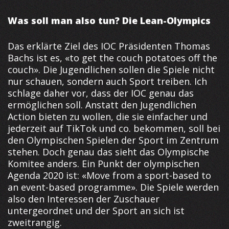
Was soll man also tun? Die Lean-Olympics
Das erklärte Ziel des IOC Präsidenten Thomas
Bachs ist es, «to get the couch potatoes off the
couch». Die Jugendlichen sollen die Spiele nicht
nur schauen, sondern auch Sport treiben. Ich
schlage daher vor, dass der IOC genau das
ermöglichen soll. Anstatt den Jugendlichen
Action bieten zu wollen, die sie einfacher und
jederzeit auf TikTok und co. bekommen, soll bei
den Olympischen Spielen der Sport im Zentrum
stehen. Doch genau das sieht das Olympische
Komitee anders. Ein Punkt der olympischen
Agenda 2020 ist: «Move from a sport-based to
an event-based programme». Die Spiele werden
also den Interessen der Zuschauer
untergeordnet und der Sport an sich ist
zweitrangig.