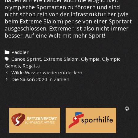
haben ärmere Länder auch die Möglichkeit
olympische Sportarten zu fördern und sind
nicht schon rein von der Infrastruktur her (wie
beim Extreme Slalom) per se von einer Sportart
ausgeschlossen. Extremer ist also nicht immer
besser. Auf eine Welt mit mehr Sport!
Categories
Paddler
Tags
Canoe Sprint
,
Extreme Slalom
,
Olympia
,
Olympic
Games
,
Regatta
Post
Wilde Wasser wiederentdecken
navigation
Die Saison 2020 in Zahlen
©