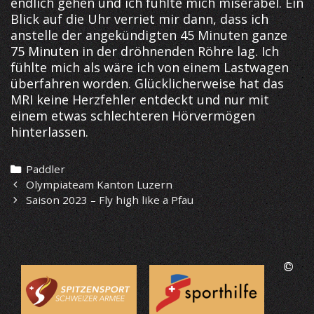
endlich gehen und ich fühlte mich miserabel. Ein
Blick auf die Uhr verriet mir dann, dass ich
anstelle der angekündigten 45 Minuten ganze
75 Minuten in der dröhnenden Röhre lag. Ich
fühlte mich als wäre ich von einem Lastwagen
überfahren worden. Glücklicherweise hat das
MRI keine Herzfehler entdeckt und nur mit
einem etwas schlechteren Hörvermögen
hinterlassen.
Categories
Paddler
Post
Olympiateam Kanton Luzern
navigation
Saison 2023 – Fly high like a Pfau
©