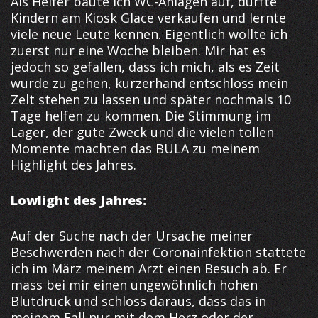
Als Helfer baute ich WC-Anlagen auf, durfte
Kindern am Kiosk Glace verkaufen und lernte
viele neue Leute kennen. Eigentlich wollte ich
zuerst nur eine Woche bleiben. Mir hat es
jedoch so gefallen, dass ich mich, als es Zeit
wurde zu gehen, kurzerhand entschloss mein
Zelt stehen zu lassen und später nochmals 10
Tage helfen zu kommen. Die Stimmung im
Lager, der gute Zweck und die vielen tollen
Momente machten das BULA zu meinem
Highlight des Jahres.
Lowlight des Jahres:
Auf der Suche nach der Ursache meiner
Beschwerden nach der Coronainfektion stattete
ich im März meinem Arzt einen Besuch ab. Er
mass bei mir einen ungewöhnlich hohen
Blutdruck und schloss daraus, dass das in
meinem Fall nur mit dem Herz oder der